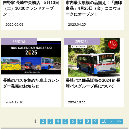
吉野家 長崎中央橋店 5月10日
市内最大規模の品揃え！「無印
（土）10:00グランドオープ
良品」4月25日（金）ココウォ
ン！！
ークにオープン！
2025.05.08
2025.04.25
長崎のバスを集めた卓上カレン
長崎バス部品販売会2024 in 長
ダー発売のお知らせ
崎バスグループ祭について
2024.12.10
2024.10.11
1
2
3
4
5
6
7
8
9
10
＞
>>