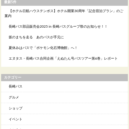
最新5件
【ホテル日航ハウステンボス】ホテル開業30周年「記念宿泊プラン」のご
案内
長崎バス部品販売会2025 in 長崎バスグループ祭のお知らせ！！
坂のまちを走る あのバスが手元に
夏休みはバスで「ポケモン化石博物館」へ！
エヌタス・長崎バス合同企画「えぬたん号バスツアー第6巻」レポート
カテゴリー
長崎バス
グルメ
ショップ
イベント