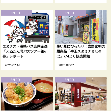
エヌタス・長崎バス合同企画
暑い夏にぴったり！吉野家初の
「えぬたん号バスツアー第6
麺商品「牛玉スタミナまぜそ
巻」レポート
ば」7/4より販売開始
2025.07.16
2025.07.07