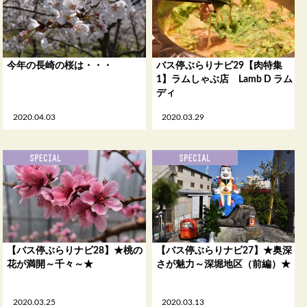
今年の長崎の桜は・・・
バス停ぶらりナビ29【肉特集
1】ラムしゃぶ店 Lamb D ラム
ディ
2020.04.03
2020.03.29
【バス停ぶらりナビ28】★桃の
【バス停ぶらりナビ27】★奥深
花が満開～千々～★
さが魅力～深堀地区（前編）★
2020.03.25
2020.03.13