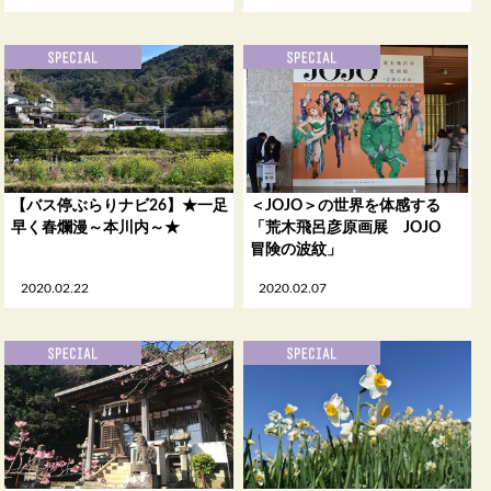
【バス停ぶらりナビ26】★一足
＜JOJO＞の世界を体感する
早く春爛漫～本川内～★
「荒木飛呂彦原画展 JOJO
冒険の波紋」
2020.02.22
2020.02.07