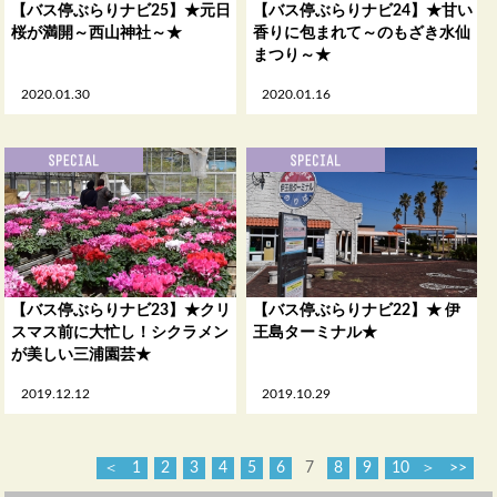
【バス停ぶらりナビ25】★元日
【バス停ぶらりナビ24】★甘い
桜が満開～西山神社～★
香りに包まれて～のもざき水仙
まつり～★
2020.01.30
2020.01.16
【バス停ぶらりナビ23】★クリ
【バス停ぶらりナビ22】★ 伊
スマス前に大忙し！シクラメン
王島ターミナル★
が美しい三浦園芸★
2019.12.12
2019.10.29
＜
1
2
3
4
5
6
7
8
9
10
＞
>>