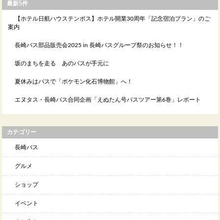
最新5件
【ホテル日航ハウステンボス】ホテル開業30周年「記念宿泊プラン」のご
案内
長崎バス部品販売会2025 in 長崎バスグループ祭のお知らせ！！
坂のまちを走る あのバスが手元に
夏休みはバスで「ポケモン化石博物館」へ！
エヌタス・長崎バス合同企画「えぬたん号バスツアー第6巻」レポート
カテゴリー
長崎バス
グルメ
ショップ
イベント