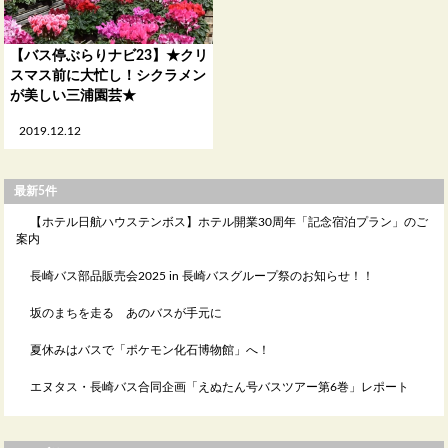
【バス停ぶらりナビ23】★クリ
スマス前に大忙し！シクラメン
が美しい三浦園芸★
2019.12.12
最新5件
【ホテル日航ハウステンボス】ホテル開業30周年「記念宿泊プラン」のご
案内
長崎バス部品販売会2025 in 長崎バスグループ祭のお知らせ！！
坂のまちを走る あのバスが手元に
夏休みはバスで「ポケモン化石博物館」へ！
エヌタス・長崎バス合同企画「えぬたん号バスツアー第6巻」レポート