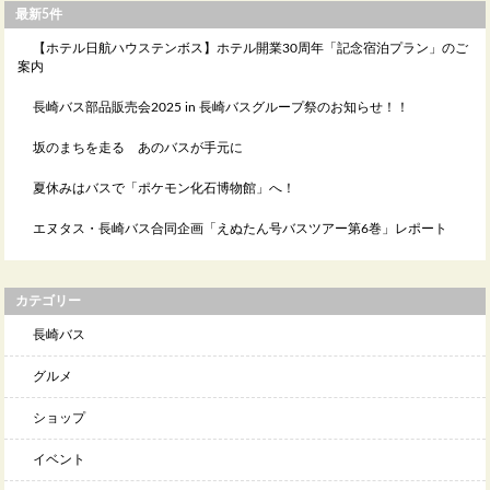
最新5件
【ホテル日航ハウステンボス】ホテル開業30周年「記念宿泊プラン」のご
案内
長崎バス部品販売会2025 in 長崎バスグループ祭のお知らせ！！
坂のまちを走る あのバスが手元に
夏休みはバスで「ポケモン化石博物館」へ！
エヌタス・長崎バス合同企画「えぬたん号バスツアー第6巻」レポート
カテゴリー
長崎バス
グルメ
ショップ
イベント