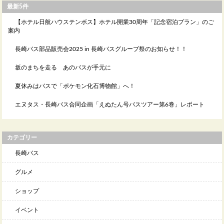
最新5件
【ホテル日航ハウステンボス】ホテル開業30周年「記念宿泊プラン」のご
案内
長崎バス部品販売会2025 in 長崎バスグループ祭のお知らせ！！
坂のまちを走る あのバスが手元に
夏休みはバスで「ポケモン化石博物館」へ！
エヌタス・長崎バス合同企画「えぬたん号バスツアー第6巻」レポート
カテゴリー
長崎バス
グルメ
ショップ
イベント