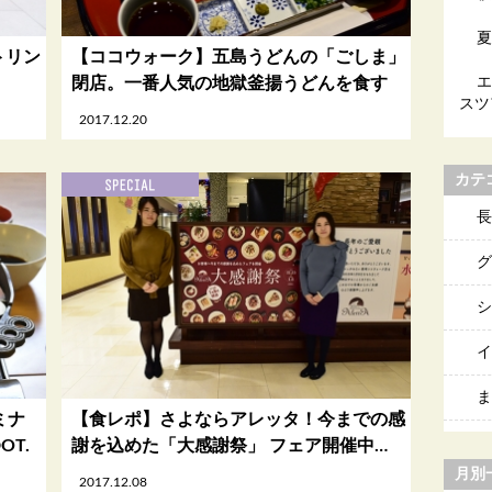
夏
トリン
【ココウォーク】五島うどんの「ごしま」
！
閉店。一番人気の地獄釜揚うどんを食す
エ
スツ
2017.12.20
カテ
長
グ
シ
イ
ま
ミナ
【食レポ】さよならアレッタ！今までの感
T.
謝を込めた「大感謝祭」 フェア開催中…
月別
2017.12.08