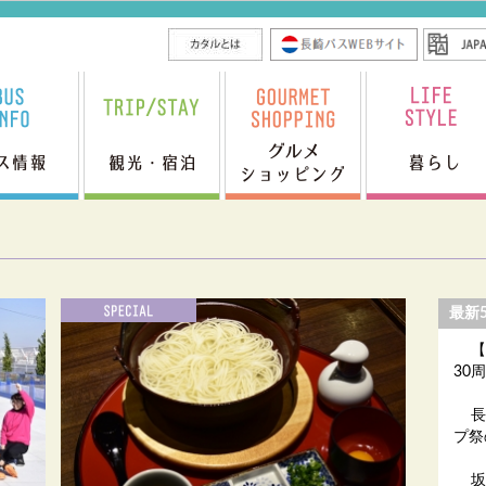
最新
【
30
長
プ祭
坂