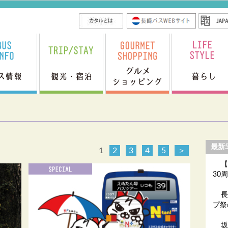
最新
1
2
3
4
5
＞
【
30
長
プ祭
坂