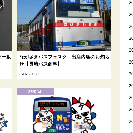
2
2
2
2
2
ダー販
ながさきバスフェスタ 出店内容のお知ら
2
せ【長崎バス商事】
2023.09.21
2
2
2
2
2