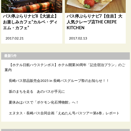
バス停ぶらりナビ8【大波止】
バス停ぶらりナビ7【住吉】大
お楽しみカフェ“カルペ・ディ
人気クレープ店THE CREPE
エム・カフェ”
KITCHEN
2017.02.21
2017.02.13
最新5件
【ホテル日航ハウステンボス】ホテル開業30周年「記念宿泊プラン」のご
案内
長崎バス部品販売会2025 in 長崎バスグループ祭のお知らせ！！
坂のまちを走る あのバスが手元に
夏休みはバスで「ポケモン化石博物館」へ！
エヌタス・長崎バス合同企画「えぬたん号バスツアー第6巻」レポート