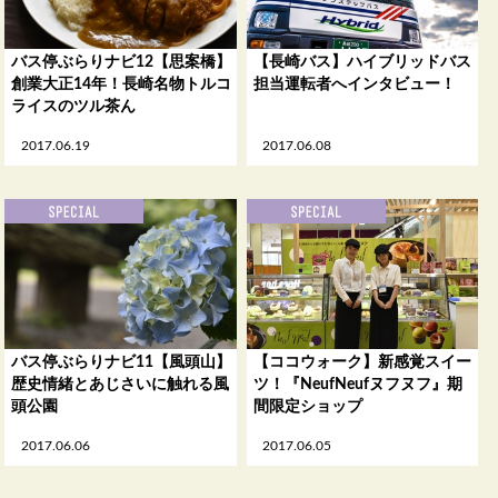
バス停ぶらりナビ12【思案橋】
【長崎バス】ハイブリッドバス
創業大正14年！長崎名物トルコ
担当運転者へインタビュー！
ライスのツル茶ん
2017.06.19
2017.06.08
バス停ぶらりナビ11【風頭山】
【ココウォーク】新感覚スイー
歴史情緒とあじさいに触れる風
ツ！『NeufNeufヌフヌフ』期
頭公園
間限定ショップ
2017.06.06
2017.06.05