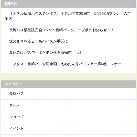
最新5件
【ホテル日航ハウステンボス】ホテル開業30周年「記念宿泊プラン」のご
案内
長崎バス部品販売会2025 in 長崎バスグループ祭のお知らせ！！
坂のまちを走る あのバスが手元に
夏休みはバスで「ポケモン化石博物館」へ！
エヌタス・長崎バス合同企画「えぬたん号バスツアー第6巻」レポート
カテゴリー
長崎バス
グルメ
ショップ
イベント