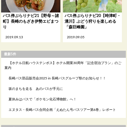
バス停ぶらりナビ21【野母～諸
バス停ぶらりナビ20【時津町・
町】長崎のもざき伊勢エビまつ
溝川】ぶどう狩りを楽しめる
り
「森巨峰園」
2019.09.13
2019.09.05
最新5件
【ホテル日航ハウステンボス】ホテル開業30周年「記念宿泊プラン」のご
案内
長崎バス部品販売会2025 in 長崎バスグループ祭のお知らせ！！
坂のまちを走る あのバスが手元に
夏休みはバスで「ポケモン化石博物館」へ！
エヌタス・長崎バス合同企画「えぬたん号バスツアー第6巻」レポート