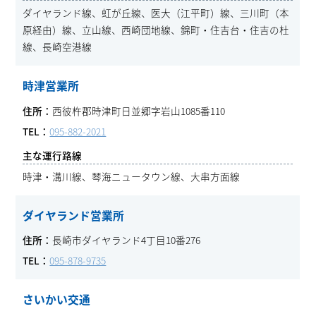
ダイヤランド線、虹が丘線、医大（江平町）線、三川町（本
原経由）線、立山線、西崎団地線、錦町・住吉台・住吉の杜
線、長崎空港線
時津営業所
西彼杵郡時津町日並郷字岩山1085番110
095-882-2021
時津・溝川線、琴海ニュータウン線、大串方面線
ダイヤランド営業所
長崎市ダイヤランド4丁目10番276
095-878-9735
さいかい交通