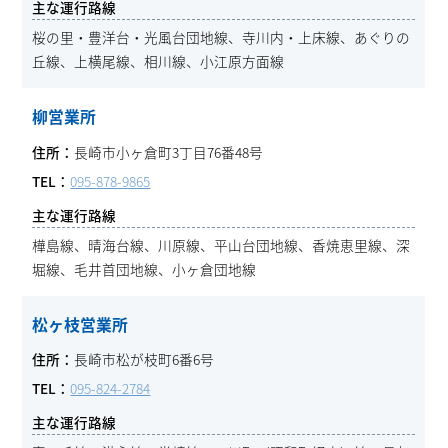
桜の里・豊洋台・光風台団地線、寺川内・上床線、あぐりの
丘線、上横尾線、相川線、小江原方面線
柳営業所
長崎市小ヶ倉町3丁目76番48号
095-878-9865
樺島線、晴海台線、川原線、平山台団地線、香焼恵里線、深
堀線、毛井首団地線、小ヶ倉団地線
松ヶ枝営業所
長崎市松が枝町6番6号
095-824-2784