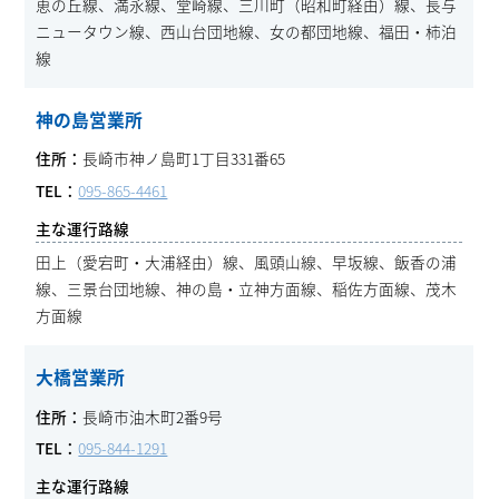
恵の丘線、満永線、堂崎線、三川町（昭和町経由）線、長与
ニュータウン線、西山台団地線、女の都団地線、福田・柿泊
線
神の島営業所
長崎市神ノ島町1丁目331番65
095-865-4461
田上（愛宕町・大浦経由）線、風頭山線、早坂線、飯香の浦
線、三景台団地線、神の島・立神方面線、稲佐方面線、茂木
方面線
大橋営業所
長崎市油木町2番9号
095-844-1291