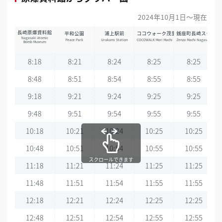
2024年10月1日～現在
長崎原爆資料館
平和公園
浦上駅前
ココウォーク茂里町
銭座町長崎スタジア
Nagasaki Atomic
Peace Park
Urakami Station
COCOWALK Mori Machi
Zenza Machi Nagasaki Stadi
Bomb Museum
8:18
8:21
8:24
8:25
8:25
8:48
8:51
8:54
8:55
8:55
9:18
9:21
9:24
9:25
9:25
9:48
9:51
9:54
9:55
9:55
10:18
10:21
10:24
10:25
10:25
10:48
10:51
10:54
10:55
10:55
スクロールできます
11:18
11:21
11:24
11:25
11:25
11:48
11:51
11:54
11:55
11:55
12:18
12:21
12:24
12:25
12:25
12:48
12:51
12:54
12:55
12:55