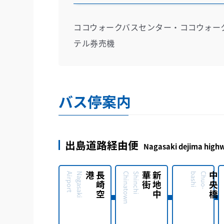
ココウォークバスセンター・ココウォー
テル券売機
バス停案内
出島道路経由便
Nagasaki dejima high
t
N
a
g
a
s
a
k
i
A
i
r
p
o
r
港
長
崎
空
n
S
h
i
n
c
h
i
C
h
i
n
a
t
o
w
街
新
地
中
華
i
C
h
u
o
-
b
a
s
h
中央橋