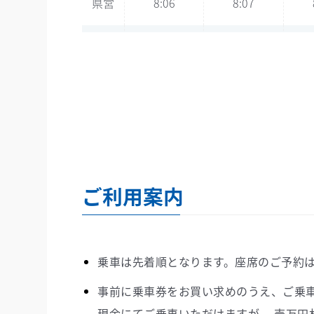
県営
8:06
8:07
長崎
8:26
8:27
県営
8:46
8:47
県営
9:06
9:07
長崎
9:26
9:27
ご利用案内
県営
9:46
9:47
乗車は先着順となります。座席のご予約
県営
10:06
10:07
事前に乗車券をお買い求めのうえ、ご乗
現金にてご乗車いただけますが、 壱万円