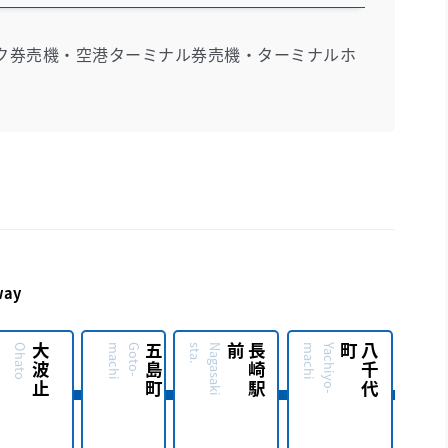
ク券売機・空港ターミナル券売機・ターミナルホ
way
Ohato
大波止
i
G
o
t
o
-
m
a
c
h
五島町
.
N
a
g
a
s
a
k
i
s
t
a
前
長
崎
駅
i
Y
a
c
h
i
y
o
-
m
a
c
h
町
八
千
代
i