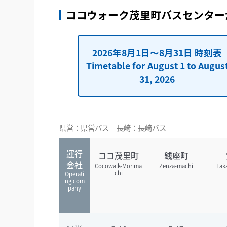
ココウォーク茂里町バスセンター
2026年8月1日～8月31日 時刻表
Timetable for August 1 to Augus
31, 2026
県営：県営バス
長崎：長崎バス
運行
ココ茂里町
銭座町
会社
Cocowalk-Morima
Zenza-machi
Tak
chi
Operati
ng com
pany