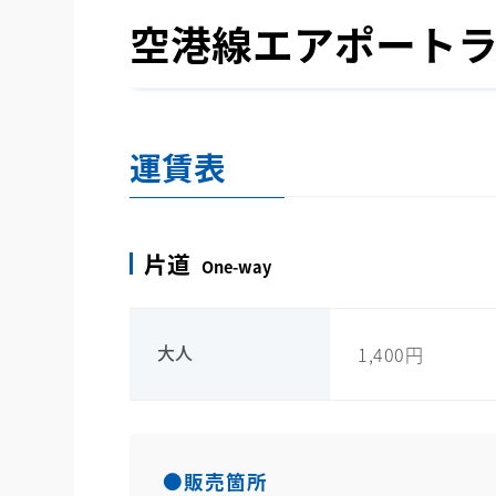
空港線エアポート
運賃表
片道
One-way
大人
1,400円
●販売箇所