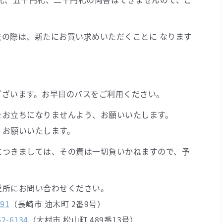
10:28
10:29
10:35
10:37
10:48
10:49
10:55
10:57
の際は、新たにお買い求めいただくことに なります
11:08
11:09
11:15
11:17
ございます。お早目のバスをご利用ください。
11:28
11:29
11:35
11:37
をお立ちになりませんよう、お願いいたします。
11:48
11:49
11:55
11:57
、お願いいたします。
につきましては、その責は一切負いかねますので、予
12:08
12:09
12:15
12:17
業所にお問い合わせください。
12:28
12:29
12:35
12:37
291
（長崎市 油木町 2番9号）
52-6134
（大村市 松山町 489番13号）