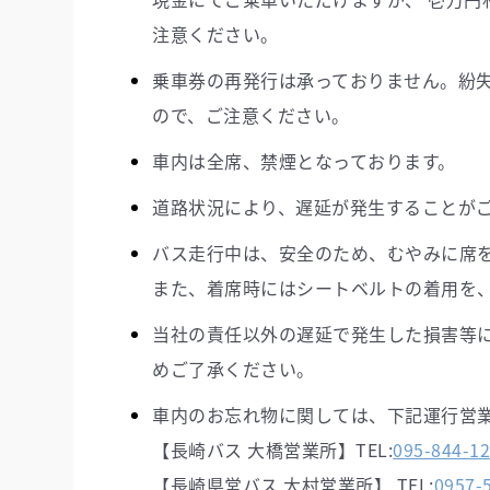
長崎
10:26
10:27
注意ください。
県営
10:46
10:47
乗車券の再発行は承っておりません。紛失
ので、ご注意ください。
県営
11:06
11:07
車内は全席、禁煙となっております。
道路状況により、遅延が発生することが
長崎
11:26
11:27
バス走行中は、安全のため、むやみに席
県営
11:46
11:47
また、着席時にはシートベルトの着用を
当社の責任以外の遅延で発生した損害等
県営
12:06
12:07
めご了承ください。
車内のお忘れ物に関しては、下記運行営
長崎
12:26
12:27
【長崎バス 大橋営業所】TEL:
095-844-1
【長崎県営バス 大村営業所】 TEL:
0957-