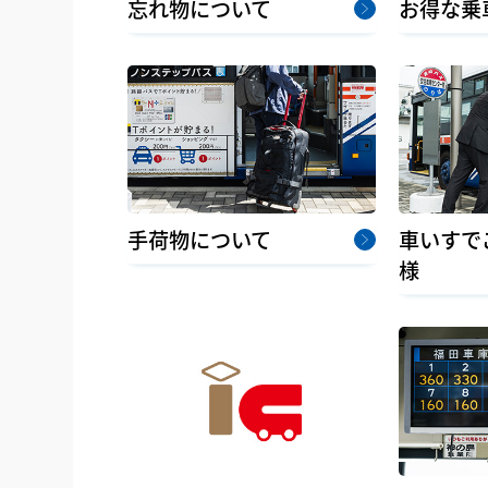
忘れ物について
お得な乗
手荷物について
車いすで
様