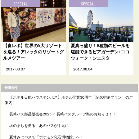
【食レポ】世界の5大リゾート
夏真っ盛り！8種類のビールを
を巡る！アレッタのリゾートグ
堪能できるビアガーデン♪ココ
ルメツアー
ウォーク・シエスタ
2017.08.07
2017.08.04
最新5件
【ホテル日航ハウステンボス】ホテル開業30周年「記念宿泊プラン」のご
案内
長崎バス部品販売会2025 in 長崎バスグループ祭のお知らせ！！
坂のまちを走る あのバスが手元に
夏休みはバスで「ポケモン化石博物館」へ！