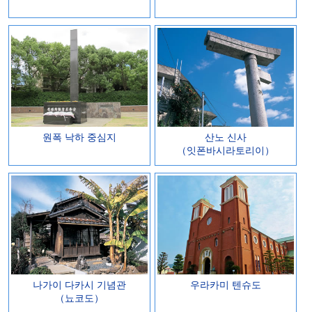
원폭 낙하 중심지
산노 신사
（잇폰바시라토리이）
나가이 다카시 기념관
우라카미 텐슈도
（뇨코도）