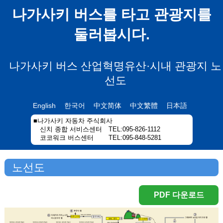
나가사키 버스를 타고 관광지를
둘러봅시다.
나가사키 버스 산업혁명유산·시내 관광지 노
선도
English
한국어
中文简体
中文繁體
日本語
■나가사키 자동차 주식회사
신치 종합 서비스센터 TEL:095-826-1112
코코워크 버스센터 TEL:095-848-5281
노선도
PDF 다운로드