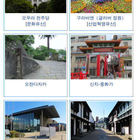
오우라 천주당
구라바엔（글러버 정원）
[문화유산]
[산업혁명유산]
오란다자카
신치-중화가