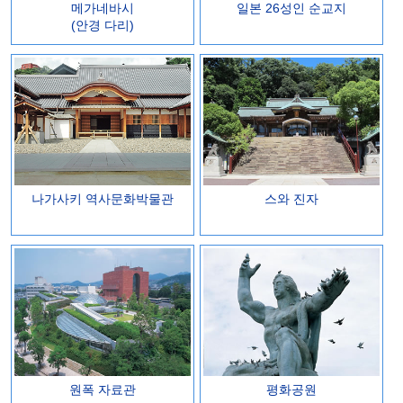
메가네바시
일본 26성인 순교지
(안경 다리)
나가사키 역사문화박물관
스와 진자
원폭 자료관
평화공원