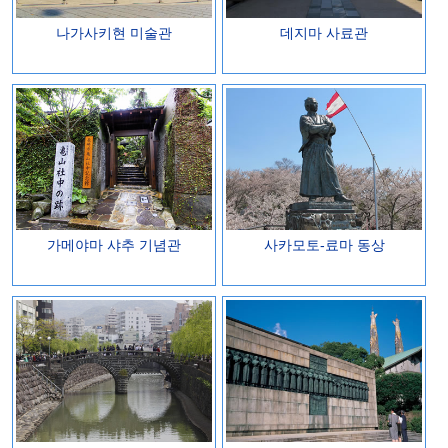
나가사키현 미술관
데지마 사료관
가메야마 샤추 기념관
사카모토-료마 동상