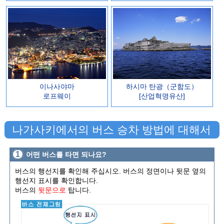
이나사야마
하시마 탄광（군함도）
로프웨이
[산업혁명유산]
나가사키에서의 버스 승차 방법에 대해서
1
어떤 버스를 타면 되나요?
버스의 행선지를 확인해 주십시오. 버스의 정면이나 뒷문 옆의
행선지 표시를 확인합니다.
버스의
뒷문으로
탑니다.