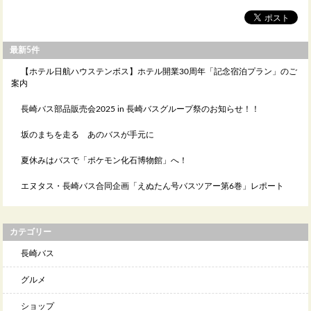
最新5件
【ホテル日航ハウステンボス】ホテル開業30周年「記念宿泊プラン」のご
案内
長崎バス部品販売会2025 in 長崎バスグループ祭のお知らせ！！
坂のまちを走る あのバスが手元に
夏休みはバスで「ポケモン化石博物館」へ！
エヌタス・長崎バス合同企画「えぬたん号バスツアー第6巻」レポート
カテゴリー
長崎バス
グルメ
ショップ