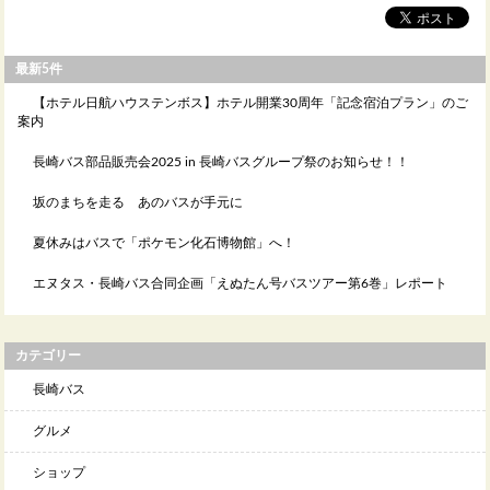
最新5件
【ホテル日航ハウステンボス】ホテル開業30周年「記念宿泊プラン」のご
案内
長崎バス部品販売会2025 in 長崎バスグループ祭のお知らせ！！
坂のまちを走る あのバスが手元に
夏休みはバスで「ポケモン化石博物館」へ！
エヌタス・長崎バス合同企画「えぬたん号バスツアー第6巻」レポート
カテゴリー
長崎バス
グルメ
ショップ