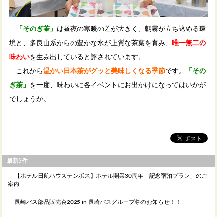
「そのぎ茶」
は昼夜の寒暖の差が大きく、朝霧が立ち込める環
境と、多良山系からの豊かな水が上質な茶葉を育み、
唯一無二の
味わい
を生み出していると評されています。
これから
温かい日本茶がグッと美味しくなる季節
です。
「その
ぎ茶」
を一度、味わいに各イベントにお出かけになってはいかが
でしょうか。
最新5件
【ホテル日航ハウステンボス】ホテル開業30周年「記念宿泊プラン」のご
案内
長崎バス部品販売会2025 in 長崎バスグループ祭のお知らせ！！