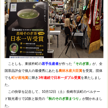
ことしも、東彼杵町の
若手生産者
が作った
「そのぎ茶」
が、全
国茶品評会で個人の最優秀にあたる
農林水産大臣賞
を受賞。団体
でも
町が産地賞
に輝き
3年連続で日本一ダブル受賞
を果たしまし
た。
この快挙を記念して、10月12日（土）長崎市浜町のベルナー
ド観光通りで試飲と販売の
「秋のそのぎ茶まつり」
が開かれまし
た。