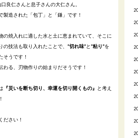
山口良仁さんと息子さんの大仁さん。
2
で製造された「包丁」と「鎌」です！
2
2
物の焼入れに適した水と土に恵まれていて、そこに
りの技法も取り入れたことで、
”切れ味”
と
”粘り”
を
2
たそうです！
2
伝わる、刃物作りの始まりだそうです！
2
2
は
『災いを断ち切り、幸運を切り開くもの』
と考え
2
！
2
ください！
2
2