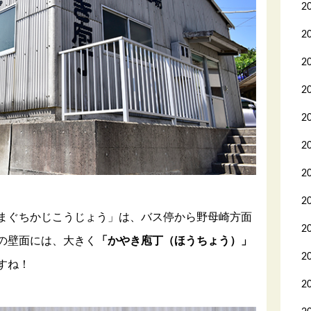
2
2
2
2
2
2
2
2
まぐちかじこうじょう」は、バス停から野母崎方面
2
の壁面には、大きく
「かやき庖丁（ほうちょう）」
2
すね！
2