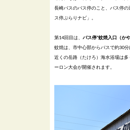
長崎バスのバス停のこと、バス停の
ス停ぶらりナビ」。
第14回目は、
バス停“蚊焼入口（か
蚊焼は、市中心部からバスで約30
近くの岳路（たけろ）海水浴場は多
ーロン大会が開催されます。