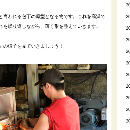
2
。
と言われる包丁の原型となる物です。これを高温で
2
れを繰り返しながら、薄く形を整えていきます。
2
2
」の様子を見ていきましょう！
2
2
2
2
2
2
2