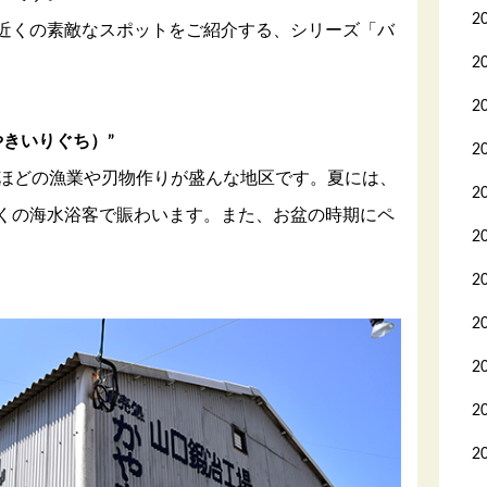
2
近くの素敵なスポットをご紹介する、シリーズ「バ
2
2
やきいりぐち）”
2
分ほどの漁業や刃物作りが盛んな地区です。夏には、
2
くの海水浴客で賑わいます。また、お盆の時期にペ
2
2
2
2
2
2