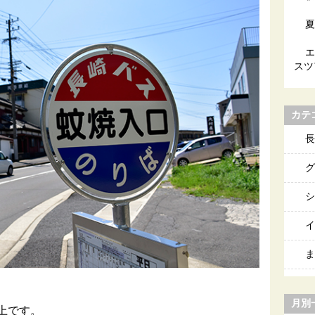
夏
エ
スツ
カテ
長
グ
シ
イ
ま
月別
上です。