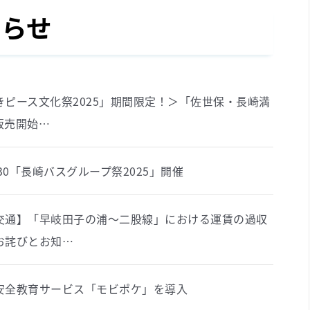
知らせ
きピース文化祭2025」期間限定！＞「佐世保・長崎満
販売開始…
1/30「長崎バスグループ祭2025」開催
交通】「早岐田子の浦～二股線」における運賃の過収
お詫びとお知…
安全教育サービス「モビポケ」を導入