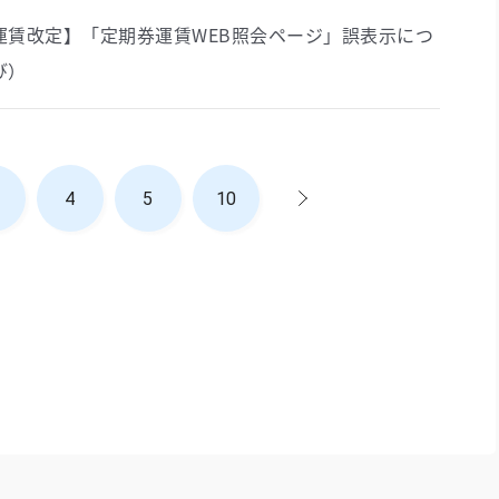
運賃改定】「定期券運賃WEB照会ページ」誤表示につ
び）
>
4
5
10