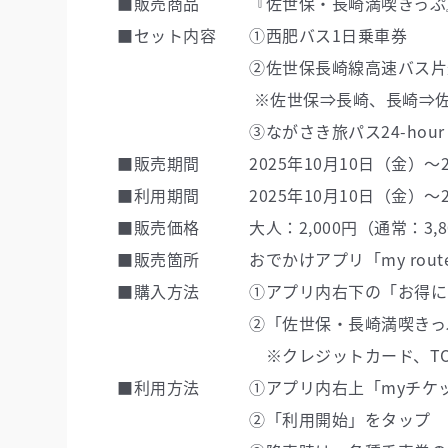
■販売商品 『佐世保・長崎満喫きっぷ
■セット内容 ➀西肥バス1日乗車券
②佐世保長崎線高速バス片道
※佐世保⇒長崎、長崎⇒佐世保ど
③ながさき旅パス24-hour（長
■販売期間 2025年10月10日（金）～20
■利用期間 2025年10月10日（金）～20
■販売価格
大人：2,000円（通常：3,
■販売箇所 おでかけアプリ「my rout
■購入方法 ①アプリ内右下の「お得にお
②「佐世保・長崎満喫きっぷ」をタ
※クレジットカード、TOYOTA Wa
■利用方法 ①アプリ内右上「myチケッ
②「利用開始」をタップ