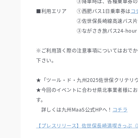
③降車時は、各種乗車券のスマホ画
■利用エリア ①西肥バス1日乗車券は
コ
②佐世保長崎線高速バス片道
③ながさき旅パス24-hour（長
※ご利用頂く際の注意事項についてはおでかけ
下さい。
★「ツール・ド・九州2025佐世保クリテリ
★今回のイベントに合わせ県北事業者様にお
す。
詳しくは九州MaaS公式HPへ！
コチラ
【プレスリリース】佐世保長崎満喫きっぷ（