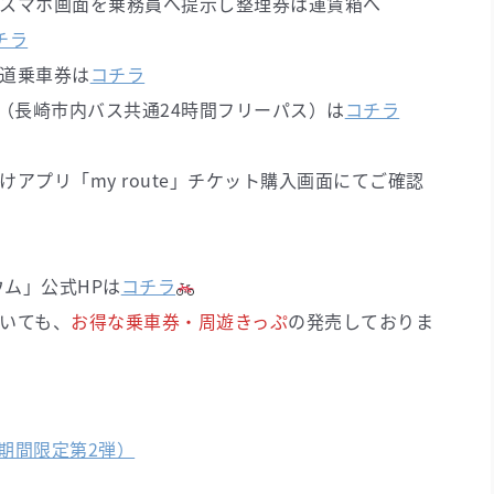
面を乗務員へ提示し整理券は運賃箱へ
チラ
乗車券は
コチラ
崎市内バス共通24時間フリーパス）は
コチラ
アプリ「my route」チケット購入画面にてご確認
ウム」公式HPは
コチラ
いても、
お得な乗車券・周遊きっぷ
の発売しておりま
期間限定第2弾）