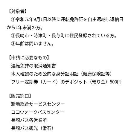
【対象者】
①令和元年9月1日以降に運転免許証を自主返納し返納日
から1年未満の方。
②長崎市・時津町・長与町に住民登録されている方。
③年齢は問いません。
【申請に必要なもの】
運転免許の取消通知書
本人確認のため公的な身分証明証（健康保険証等）
フリー定期券（カード）のデポジット（預り金）500円
【販売窓口】
新地総合サービスセンター
ココウォークバスセンター
長崎バス各営業所
長崎バス観光（滑石）