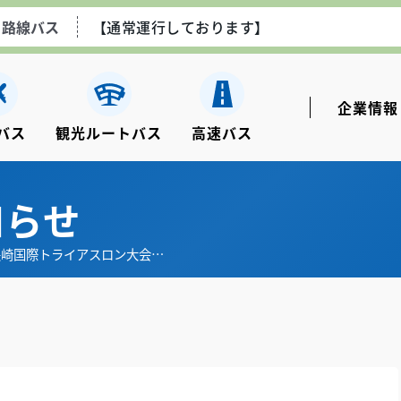
路線バス
【通常運行しております】
空港線エアポートライナー
【通常運行しております】
企業情報
バス
観光ルートバス
⾼速バス
ながさき観光ルートバス
【土日祝のみ運行しております
知らせ
高速乗合バス
【通常運行しております】
島長崎国際トライアスロン大会…