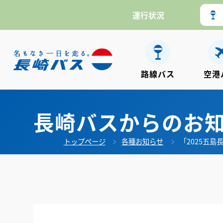
運行状況
路線バス
空港
長崎バスからのお
トップページ
各種お知らせ
「2025五