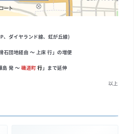
P、ダイヤランド線、虹が丘線)
滑石団地経由 ～ 上床 行」の増便
樺島
発
～
磯道町
行
」まで延伸
以上