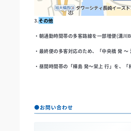
3.
その他
・朝通勤時間帯の多客路線を一部増便(溝川B
・最終便の多客対応のため、「中央橋 発 ～ 
・昼間時間帯の「樺島
発
～栄上
行
」を、「
●お問い合わせ