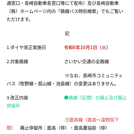
通窓口・長崎自動車各窓口等にて配布）及び長崎自動車
（株）ホームページ内の「路線バス時刻検索」でもご覧い
ただけます。
記
1.ダイヤ改正実施日
令和6年10月1日（火）
2.対象路線 さいかい交通の全路線
※なお、長崎市コミュニティ
バス（牧野線・扇山線・池島線）の変更はありません。
3.改正内容
●路線（区間）の廃止及び廃止
停留所
①
面高線（面高～遠照院下
間）
廃止停留所：面高（停）・面高農協前（停）