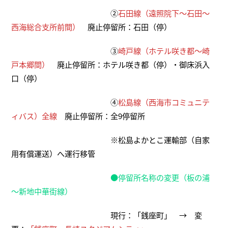
②
石田線（遠照院下～石田～
西海総合支所前間）
廃止停留所：石田（停）
③
崎戸線（ホテル咲き都～崎
戸本郷間）
廃止停留所：ホテル咲き都（停）・御床浜入
口（停）
④
松島線（西海市コミュニテ
ィバス）全線
廃止停留所：全9停留所
※松島よかとこ運輸部（自家
用有償運送）へ運行移管
●停留所名称の変更（板の浦
～新地中華街線）
現行：「銭座町」 → 変