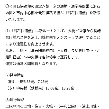
〇＜滑石快速便の設定＞朝・夕の通勤・通学時間帯に滑石
地区と市内中心部を最短経路で結ぶ『滑石快速便』を新設
いたします。
(1)『滑石快速便』は新ルートとして、大橋バス停から長崎
県庁前バス停を浦上川線経由でノンストップ運行すること
により速達性を向上させます。
なお、上床～（滑石団地経由）～大橋、長崎県庁前～（元
船町経由）～中央橋は各停停車で運行します。
運賃は通常区間運賃となります。
(2)発車時刻
（朝）上床6:55発、7:25発
（夕）中央橋（鉄橋前）18:08発、18:28発
(3)運行経路
上床⇔滑石団地・住吉・大橋・（平和公園）・浦上川線・