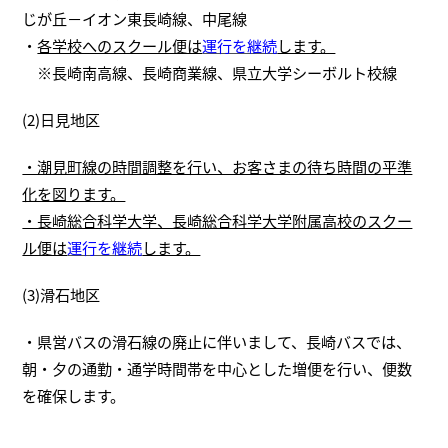
じが丘－イオン東長崎線、中尾線
・
各学校へのスクール便は
運行を継続
します。
※長崎南高線、長崎商業線、県立大学シーボルト校線
(2)日見地区
・潮見町線の時間調整を行い、お客さまの待ち時間の平準
化を図ります。
・長崎総合科学大学、長崎総合科学大学附属高校のスクー
ル便は
運行を継続
します。
(3)滑石地区
・県営バスの滑石線の廃止に伴いまして、長崎バスでは、
朝・夕の通勤・通学時間帯を中心とした増便を行い、便数
を確保します。