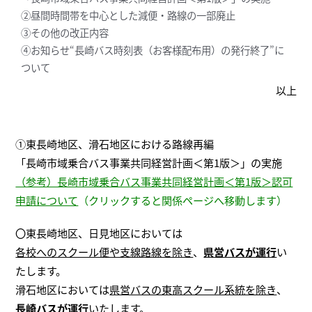
②昼間時間帯を中心とした減便・路線の一部廃止
③その他の改正内容
④お知らせ“長崎バス時刻表（お客様配布用）の発行終了”に
ついて
以上
①東長崎地区、滑石地区における路線再編
「長崎市域乗合バス事業共同経営計画＜第1版＞」の実施
（参考）長崎市域乗合バス事業共同経営計画＜第1版＞認可
申請について
（クリックすると関係ページへ移動します）
〇東長崎地区、日見地区においては
各校へのスクール便や支線路線を除き
、
県営バスが運行
い
たします。
滑石地区においては
県営バスの東高スクール系統を除き
、
長崎バスが運行
いたします。