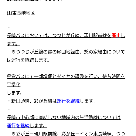
(1)東長崎地区
・
長崎バスにおいては、つつじが丘線、現川駅前線を
廃止
し
ます。
※つつじが丘線の鶴の尾団地経由、憩の家経由について
は運行を継続します。
県営バスにて一部増便とダイヤの調整を行い、待ち時間を
平準化
します。
・
新田頭線、彩が丘線は
運行を継続
します。
・
長崎市中心部に直結しない地域内の生活路線については
運行を継続
します。
※彩が丘－現川駅前線、彩が丘－イオン東長崎線、つつ