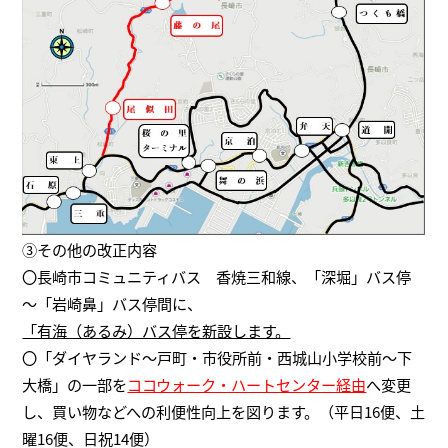
③その他の改正内容
〇長崎市コミュニティバス 香焼三和線、「深堀」バス停
～「岩崎鼻」バス停間に、
「有海（あるみ）バス停を新設します。
〇「ダイヤランド～戸町・市役所前・西城山小学校前～下
大橋」の一部を
ココウォーク・ハートセンター経由
へ変更
し、買い物などへの利便性向上を図ります。（平日16便、土
曜16便、日祝14便）