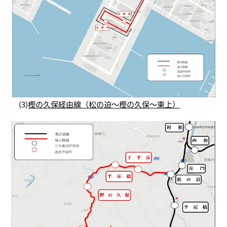
(3)
樫の久保経由線（松の迫～樫の久保～東上）