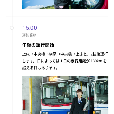
15:00
運転業務
午後の運行開始
上床→中央橋→横尾→中央橋→上床と、2往復運行
します。日によっては 1 日の走行距離が 130km を
超える日もあります。