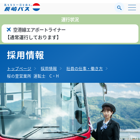
運行状況
ポートライナー
ております】
【
採用情報
トップページ
採用情報
社員の仕事・働き方
桜の里営業所
運転士
C・H