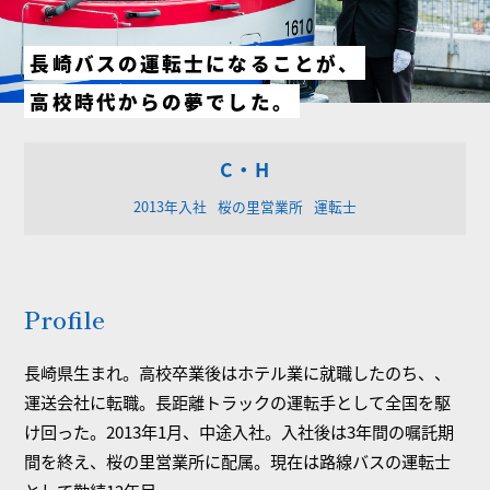
長崎バスの運転士になることが、
高校時代からの夢でした。
C・H
2013年入社
桜の里営業所
運転士
Profile
長崎県生まれ。高校卒業後はホテル業に就職したのち、、
運送会社に転職。長距離トラックの運転手として全国を駆
け回った。2013年1月、中途入社。入社後は3年間の嘱託期
間を終え、桜の里営業所に配属。現在は路線バスの運転士