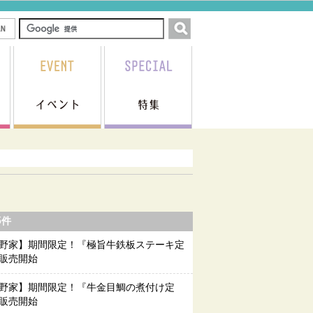
5件
野家】期間限定！『極旨牛鉄板ステーキ定
販売開始
野家】期間限定！『牛金目鯛の煮付け定
販売開始