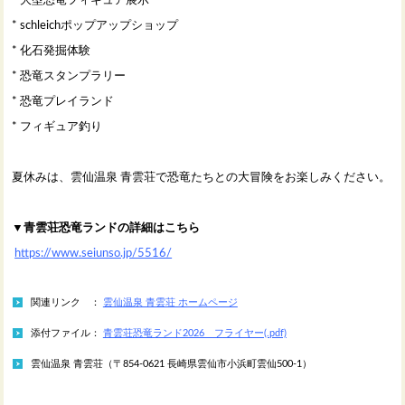
* schleichポップアップショップ
* 化石発掘体験
* 恐竜スタンプラリー
* 恐竜プレイランド
* フィギュア釣り
夏休みは、雲仙温泉 青雲荘で恐竜たちとの大冒険をお楽しみください。
▼青雲荘恐竜ランドの詳細はこちら
https://www.seiunso.jp/5516/
関連リンク ：
雲仙温泉 青雲荘 ホームページ
添付ファイル：
青雲荘恐竜ランド2026 フライヤー(.pdf)
雲仙温泉 青雲荘（〒854-0621 長崎県雲仙市小浜町雲仙500-1）