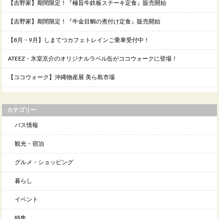
【吉野家】期間限定！『極旨牛鉄板ステーキ定食』販売開始
【吉野家】期間限定！『牛金目鯛の煮付け定食』販売開始
【8月・9月】しまてつカフェトレインご乗車受付中！
ATEEZ・氷室京介のオリジナルラベル缶がココウォークに登場！
【ココウォーク】沖縄物産展 美ら島市場
カテゴリー
バス情報
観光・宿泊
グルメ・ショッピング
暮らし
イベント
特集