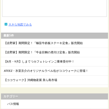
大きな地図でみる
最新5件
【吉野家】期間限定！『極旨牛鉄板ステーキ定食』販売開始
【吉野家】期間限定！『牛金目鯛の煮付け定食』販売開始
【8月・9月】しまてつカフェトレインご乗車受付中！
ATEEZ・氷室京介のオリジナルラベル缶がココウォークに登場！
【ココウォーク】沖縄物産展 美ら島市場
カテゴリー
バス情報