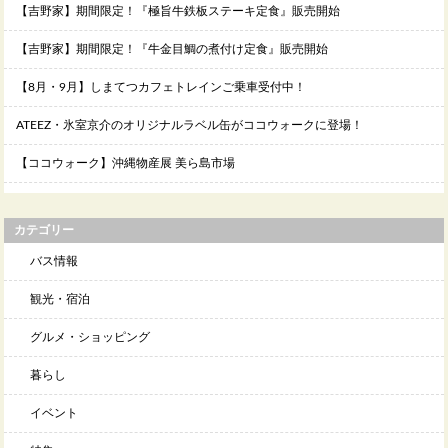
【吉野家】期間限定！『極旨牛鉄板ステーキ定食』販売開始
【吉野家】期間限定！『牛金目鯛の煮付け定食』販売開始
【8月・9月】しまてつカフェトレインご乗車受付中！
ATEEZ・氷室京介のオリジナルラベル缶がココウォークに登場！
【ココウォーク】沖縄物産展 美ら島市場
カテゴリー
バス情報
観光・宿泊
グルメ・ショッピング
暮らし
イベント