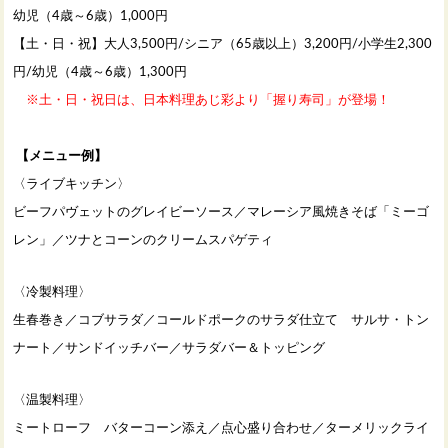
幼児（4歳～6歳）1,000円
【土・日・祝】大人3,500円/シニア（65歳以上）3,200円/小学生2,300
円/幼児（4歳～6歳）1,300円
※土・日・祝日は、日本料理あじ彩より「握り寿司」が登場！
【メニュー例】
〈ライブキッチン〉
ビーフパヴェットのグレイビーソース／マレーシア風焼きそば「ミーゴ
レン」／ツナとコーンのクリームスパゲティ
〈冷製料理〉
生春巻き／コブサラダ／コールドポークのサラダ仕立て サルサ・トン
ナート／サンドイッチバー／サラダバー＆トッピング
〈温製料理〉
ミートローフ バターコーン添え／点心盛り合わせ／ターメリックライ