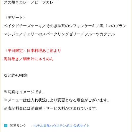
スの焼きカレー／ビーフカレー
〈デザート〉
ベイクドチーズケーキ／そのぎ抹茶のシフォンケーキ／黒ゴマのブラン
マンジェ／チェリーのスパークリングゼリー／フルーツカクテル
〈平日限定〉日本料理あじ彩より
海鮮巻き／鯛出汁にゅうめん
など約40種類
※写真はイメージです。
※メニューは仕入れ状況により変更となる場合がございます。
※表記料金には消費税・サービス料が含まれています。
関連リンク ：
ホテル日航ハウステンボス 公式サイト