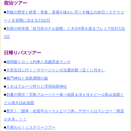
宿泊ツアー
■
壱岐の歴史と絶景・美食・美酒を味わい尽くす極上の休日！ステラコ
ート太安閣に泊まる1泊2日
■
別府の特等席「杉乃井ホテル宙館」と大分4景を巡るプレミア紀行1泊
2日
日帰りバスツアー
■
南阿蘇トロッコ列車と高森田楽ランチ
■
大安吉日に行く！サマージャンボ当選祈願（宝くじ付き）
■
竈門神社と糸島満喫の旅
■
うきはフルーツ狩りと浮羽稲荷神社
■
初夏の贅沢！完熟ブルーベリー食べ放題＆冷え冷えビール飲み放題と
どら焼き詰め放題
■
贅沢！「鰻丼・佐賀牛ローストビーフ丼」デザートはマンゴー「韓流
かき氷」！！
■
月替わり！ミステリーツアー