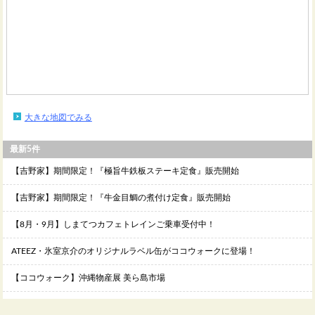
大きな地図でみる
最新5件
【吉野家】期間限定！『極旨牛鉄板ステーキ定食』販売開始
【吉野家】期間限定！『牛金目鯛の煮付け定食』販売開始
【8月・9月】しまてつカフェトレインご乗車受付中！
ATEEZ・氷室京介のオリジナルラベル缶がココウォークに登場！
【ココウォーク】沖縄物産展 美ら島市場