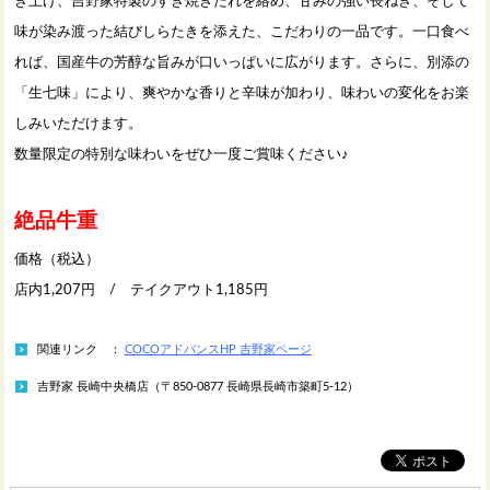
き上げ、吉野家特製のすき焼きたれを絡め、甘みの強い長ねぎ、そして
味が染み渡った結びしらたきを添えた、こだわりの一品です。一口食べ
れば、国産牛の芳醇な旨みが口いっぱいに広がります。さらに、別添の
「生七味」により、爽やかな香りと辛味が加わり、味わいの変化をお楽
しみいただけます。
数量限定の特別な味わいをぜひ一度ご賞味ください♪
絶品牛重
価格（税込）
店内1,207円 / テイクアウト1,185円
関連リンク ：
COCOアドバンスHP 吉野家ページ
吉野家 長崎中央橋店（〒850-0877 長崎県長崎市築町5-12）