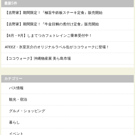
最新5件
【吉野家】期間限定！『極旨牛鉄板ステーキ定食』販売開始
【吉野家】期間限定！『牛金目鯛の煮付け定食』販売開始
【8月・9月】しまてつカフェトレインご乗車受付中！
ATEEZ・氷室京介のオリジナルラベル缶がココウォークに登場！
【ココウォーク】沖縄物産展 美ら島市場
カテゴリー
バス情報
観光・宿泊
グルメ・ショッピング
暮らし
イベント