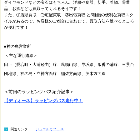
ダイヤモンドなどの宝石はもちろん、洋服や食器、切手、着物、骨董
品、お酒なども買取ってくれるそうです！
また、①店頭買取 ②宅配買取 ③出張買取 と3種類の便利な買取スタ
イルがあるので、お客様のご都合に合わせて、買取方法を選べるところ
が便利です！
■神の島営業所
＜主な運行路線＞
田上（愛宕町・大浦経由）線、風頭山線、早坂線、飯香の浦線、三景台
団地線、神の島・立神方面線、稲佐方面線、茂木方面線
＜前回のラッピングバス紹介記事＞
【ディオーネ】ラッピングバス走行中！
関連リンク ：
ジュエルカフェHP