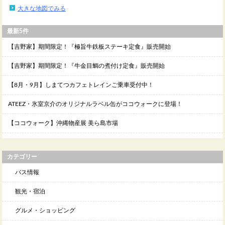
大きな地図でみる
最新5件
【吉野家】期間限定！『極旨牛鉄板ステーキ定食』販売開始
【吉野家】期間限定！『牛金目鯛の煮付け定食』販売開始
【8月・9月】しまてつカフェトレインご乗車受付中！
ATEEZ・氷室京介のオリジナルラベル缶がココウォークに登場！
【ココウォーク】沖縄物産展 美ら島市場
カテゴリー
バス情報
観光・宿泊
グルメ・ショッピング