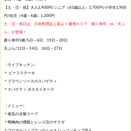
【土・日・祝】大人2,900円/シニア（65歳以上）2,700円/小学生1,900
円/幼児（4歳～6歳）1,200円
土・日・祝日は、日本料理あじ彩より週替わりで「握り寿司」or「天ぷ
ら」が登場！
握り寿司5種/5日～6日、19日～20日
天ぷら/12日～14日、26日～27日
〈ライブキッチン〉
＊ ビーフステーキ
＊ブラウンソースのスパゲティ
＊スパゲティ ボスカイオーラ
〈メニュー〉
＊南瓜の冷製スープ
＊鴨胸肉の燻製とレンズ豆のサラダ
＊フロマージュブランのムース レンコンチップ添え