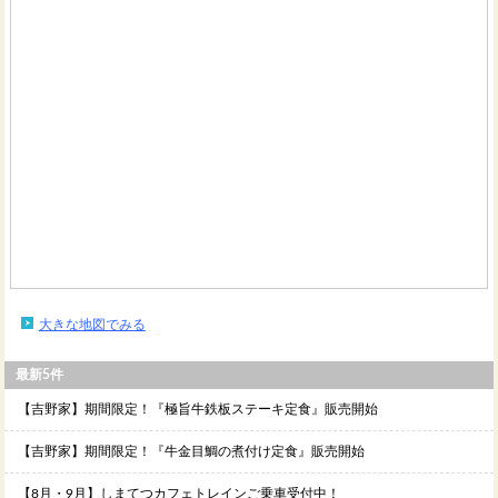
大きな地図でみる
最新5件
【吉野家】期間限定！『極旨牛鉄板ステーキ定食』販売開始
【吉野家】期間限定！『牛金目鯛の煮付け定食』販売開始
【8月・9月】しまてつカフェトレインご乗車受付中！