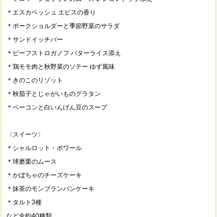
＊エスカベッシュ エピスの香り
＊ポークショルダーと季節野菜のサラダ
＊サンドイッチバー
＊ビーフストロガノフ バターライス添え
＊鶏モモ肉と秋野菜のソテー ゆず風味
＊きのこのリゾット
＊秋茄子とじゃがいものグラタン
＊ベーコンと白いんげん豆のスープ
〈スイーツ〉
＊シャルロット・ポワール
＊球磨栗のムース
＊かぼちゃのチーズケーキ
＊抹茶のモンブランパンケーキ
＊タルト3種
など全約40種類