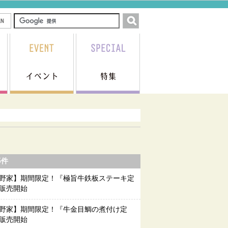
5件
野家】期間限定！『極旨牛鉄板ステーキ定
販売開始
野家】期間限定！『牛金目鯛の煮付け定
販売開始