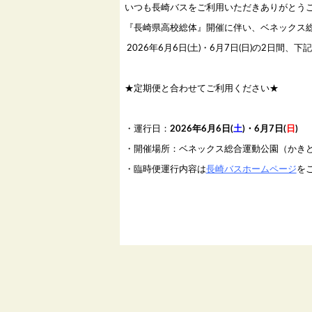
いつも長崎バスをご利用いただきありがとう
『長崎県高校総体』開催に伴い、ベネックス
2026年6月6日(土)・6月7日(日)の2日間
★定期便と合わせてご利用ください★
・運行日：
2026年6月6日(
土
)・6月7日(
日
)
・開催場所：ベネックス総合運動公園（かき
・臨時便運行内容は
長崎バスホームページ
を