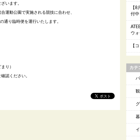
ございます。
【8
総合運動公園で実施される競技に合わせ、
付中
、下記の通り臨時便を運行いたします。
AT
ウォ
【コ
どまり）
カテ
ご確認ください。
バ
観
グ
暮
イ