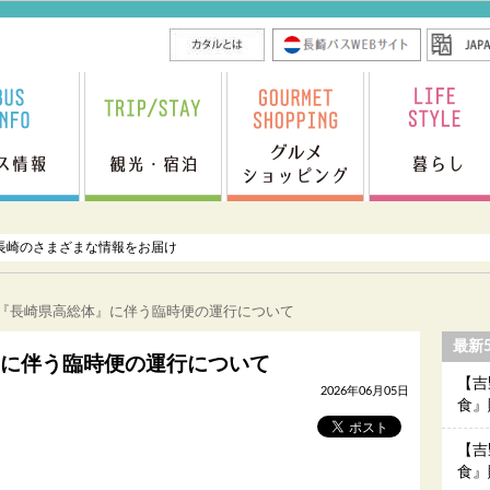
長崎のさまざまな情報をお届け
】『長崎県高総体』に伴う臨時便の運行について
最新
に伴う臨時便の運行について
【吉
2026年06月05日
食』
【吉
食』