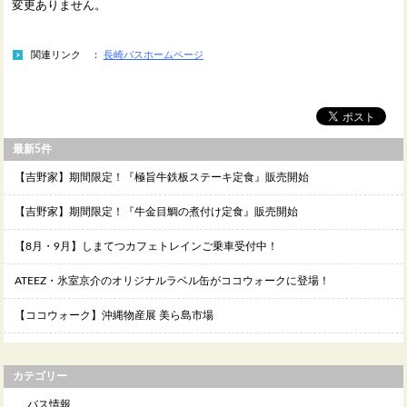
変更ありません。
関連リンク ：
長崎バスホームページ
最新5件
【吉野家】期間限定！『極旨牛鉄板ステーキ定食』販売開始
【吉野家】期間限定！『牛金目鯛の煮付け定食』販売開始
【8月・9月】しまてつカフェトレインご乗車受付中！
ATEEZ・氷室京介のオリジナルラベル缶がココウォークに登場！
【ココウォーク】沖縄物産展 美ら島市場
カテゴリー
バス情報