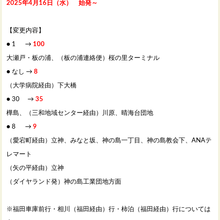
2025年4月16日（水） 始発～
【変更内容】
● 1 →
100
大瀬戸・板の浦、（板の浦連絡便）桜の里ターミナル
● なし →
8
（大学病院経由）下大橋
● 30 →
35
樺島、（三和地域センター経由）川原、晴海台団地
● 8 →
9
（愛宕町経由）立神、みなと坂、神の島一丁目、神の島教会下、ANAテ
レマート
（矢の平経由）立神
（ダイヤランド発）神の島工業団地方面
※福田車庫前行・相川（福田経由）行・柿泊（福田経由）行については