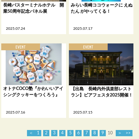
長崎バスターミナルホテル 開
みらい長崎ココウォークに えぬ
業50周年記念パネル展
たん がやってくる！
2025.07.24
2025.07.17
オトナCOCO塾『かわいいアイ
【出島 長崎内外倶楽部レスト
シングクッキーをつくろう』
ラン】ビアフェスタ2025開催！
2025.07.16
2025.07.15
＜
1
2
3
4
5
6
7
8
9
10
＞
>>