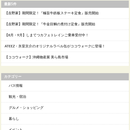
最新5件
【吉野家】期間限定！『極旨牛鉄板ステーキ定食』販売開始
【吉野家】期間限定！『牛金目鯛の煮付け定食』販売開始
【8月・9月】しまてつカフェトレインご乗車受付中！
ATEEZ・氷室京介のオリジナルラベル缶がココウォークに登場！
【ココウォーク】沖縄物産展 美ら島市場
カテゴリー
バス情報
観光・宿泊
グルメ・ショッピング
暮らし
イベント