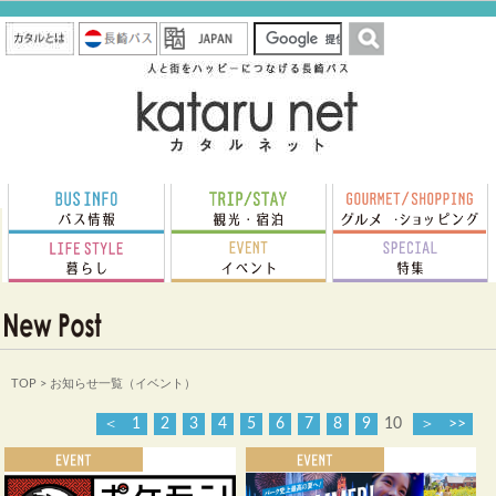
TOP
> お知らせ一覧（イベント）
＜
1
2
3
4
5
6
7
8
9
10
＞
>>