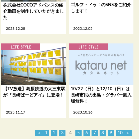
ゴルフ・ドゥ！のSNSをご紹介
株式会社COCOアドバンスの紹
します！
介動画を制作していただきまし
た
2023.12.28
2023.12.05
【TV放送】島原鉄道の大三東駅
10/22（日）と12/10（日）は
が『長崎ばーどアイ』に登場！
長崎市民の出島・グラバー園入
場無料！
2023.11.17
2023.10.16
＜
1
2
3
4
5
6
7
8
9
10
＞