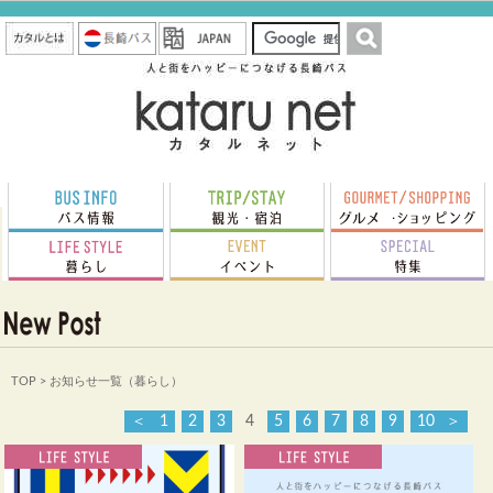
TOP
> お知らせ一覧（暮らし）
＜
1
2
3
4
5
6
7
8
9
10
＞