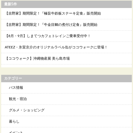
最新5件
【吉野家】期間限定！『極旨牛鉄板ステーキ定食』販売開始
【吉野家】期間限定！『牛金目鯛の煮付け定食』販売開始
【8月・9月】しまてつカフェトレインご乗車受付中！
ATEEZ・氷室京介のオリジナルラベル缶がココウォークに登場！
【ココウォーク】沖縄物産展 美ら島市場
カテゴリー
バス情報
観光・宿泊
グルメ・ショッピング
暮らし
イベント