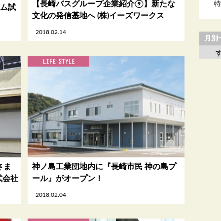
【長崎バスグループ企業紹介⑨】新たな
特
ーム試
文化の発信基地へ (株)イーズワークス
2018.02.14
月別
さま
神ノ島工業団地内に『長崎市民 神の島プ
式会社
ール』がオープン！
2018.02.04