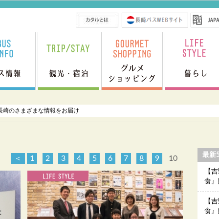
長崎のさまざまな情報をお届け
最新
＜
1
2
3
4
5
6
7
8
9
10
【吉
食』
【吉
食』