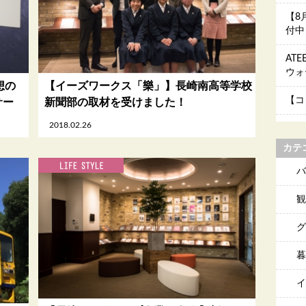
【8
付中
AT
ウォ
想の
【イーズワークス「樂」】長崎南高等学校
【コ
サー
新聞部の取材を受けました！
2018.02.26
カテ
バ
観
グ
暮
イ