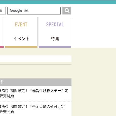
5件
野家】期間限定！『極旨牛鉄板ステーキ定
販売開始
野家】期間限定！『牛金目鯛の煮付け定
販売開始