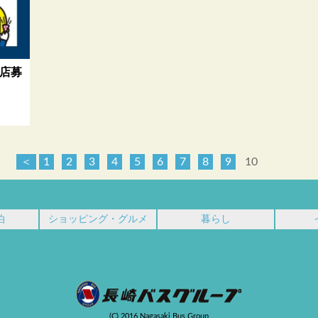
店募
＜
1
2
3
4
5
6
7
8
9
10
泊
ショッピング・グルメ
暮らし
(C) 2016 Nagasaki Bus Group