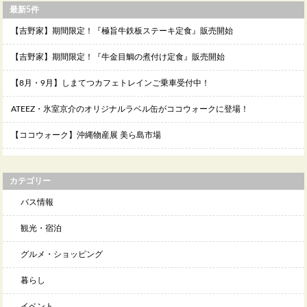
最新5件
【吉野家】期間限定！『極旨牛鉄板ステーキ定食』販売開始
【吉野家】期間限定！『牛金目鯛の煮付け定食』販売開始
【8月・9月】しまてつカフェトレインご乗車受付中！
ATEEZ・氷室京介のオリジナルラベル缶がココウォークに登場！
【ココウォーク】沖縄物産展 美ら島市場
カテゴリー
バス情報
観光・宿泊
グルメ・ショッピング
暮らし
イベント