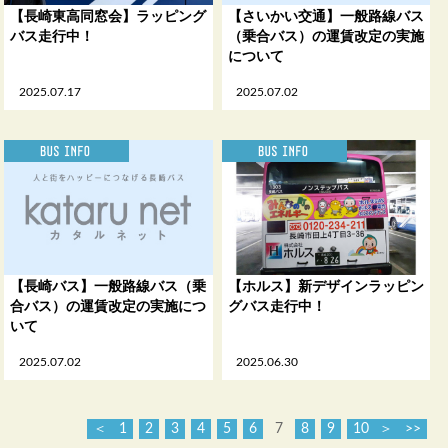
【長崎東高同窓会】ラッピング
【さいかい交通】一般路線バス
バス走行中！
（乗合バス）の運賃改定の実施
について
2025.07.17
2025.07.02
【長崎バス】一般路線バス（乗
【ホルス】新デザインラッピン
合バス）の運賃改定の実施につ
グバス走行中！
いて
2025.07.02
2025.06.30
＜
1
2
3
4
5
6
7
8
9
10
＞
>>