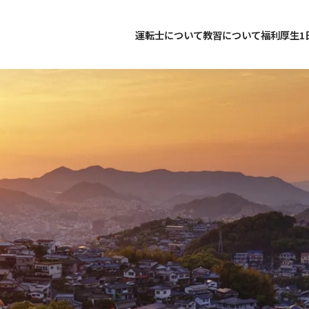
運転士について
教習について
福利厚生
1