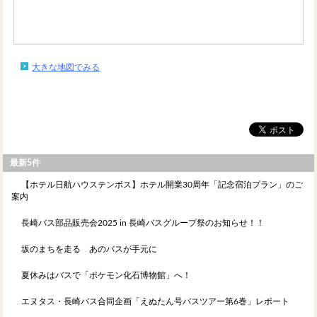
大きな地図でみる
最新5件
【ホテル日航ハウステンボス】ホテル開業30周年「記念宿泊プラン」のご
案内
長崎バス部品販売会2025 in 長崎バスグループ祭のお知らせ！！
坂のまちを走る あのバスが手元に
夏休みはバスで「ポケモン化石博物館」へ！
エヌタス・長崎バス合同企画「えぬたん号バスツアー第6巻」レポート