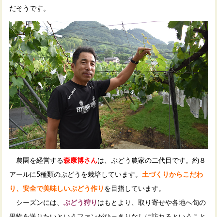
だそうです。
農園を経営する
森康博さん
は、ぶどう農家の二代目です。約８
アールに5種類のぶどうを栽培しています。
土づくりからこだわ
り、安全で美味しいぶどう作り
を目指しています。
シーズンには、
ぶどう狩り
はもとより、取り寄せや各地へ旬の
果物を送りたいというファンがひっきりなしに訪れるということ