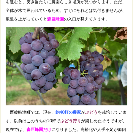
を進むと、突き当たりに農園らしき場所が見つかります。ただ、
全体が木で囲われているため、すぐにそれとは気付きませんが、
坂道を上がっていくと
森巨峰園
の
入口が見えてきます。
西彼時津町では、現在、
約40軒の農家
が
ぶどう
を栽培
していま
す。以前はこのうちの20軒で
ぶどう狩り
が楽しめたそうですが、
現在では、
森巨峰園だけ
になりました。高齢化や人手不足が原因