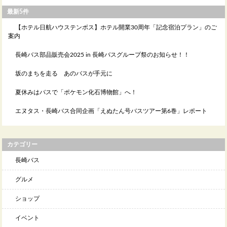
最新5件
【ホテル日航ハウステンボス】ホテル開業30周年「記念宿泊プラン」のご
案内
長崎バス部品販売会2025 in 長崎バスグループ祭のお知らせ！！
坂のまちを走る あのバスが手元に
夏休みはバスで「ポケモン化石博物館」へ！
エヌタス・長崎バス合同企画「えぬたん号バスツアー第6巻」レポート
カテゴリー
長崎バス
グルメ
ショップ
イベント