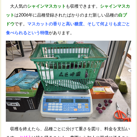
大人気の
シャインマスカット
も収穫できます。
シャインマスカ
ット
は2006年に品種登録されたばかりのまだ新しい品種の
白ブ
ドウ
です。
マスカットの香りと高い糖度、そして何よりも皮ごと
食べられるという特徴
があります。
収穫を終えたら、品種ごとに分けて重さを図り、料金を支払い