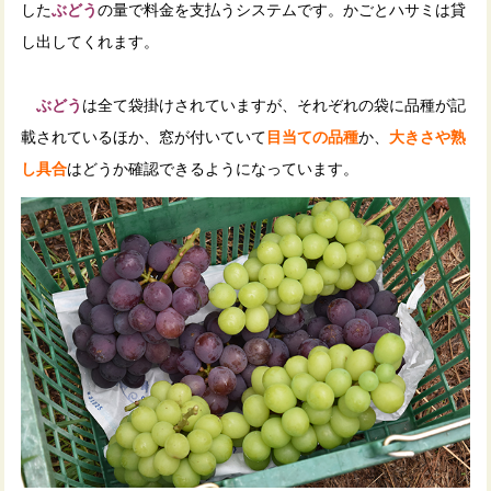
した
ぶどう
の量で料金を支払うシステムです。かごとハサミは貸
し出してくれます。
ぶどう
は全て袋掛けされていますが、それぞれの袋に品種が記
載されているほか、窓が付いていて
目当ての品種
か、
大きさや熟
し具合
はどうか確認できるようになっています。