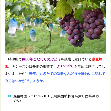
時津町で
約30年こだわりのぶどう
を栽培し続けている
森巨峰
園
。今シーズンは長雨の影響で、
ぶどう狩り
も早めに終了してし
まいましたが、
来年、
もぎたての新鮮なぶどうを味わいに訪れて
みてはいかがでしょうか。
森巨峰園（〒851-2101 長崎県西彼杵郡時津町西時津郷
390）