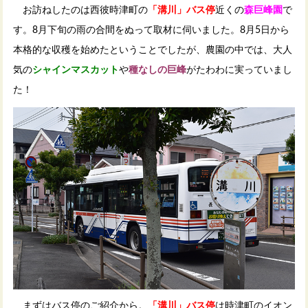
お訪ねしたのは西彼時津町の
「溝川」バス停
近くの
森巨峰園
で
す。8月下旬の雨の合間をぬって取材に伺いました。8月5日から
本格的な収穫を始めたということでしたが、農園の中では、大人
気の
シャインマスカット
や
種なしの巨峰
がたわわに実っていまし
た！
まずはバス停のご紹介から。
「溝川」バス停
は時津町のイオン