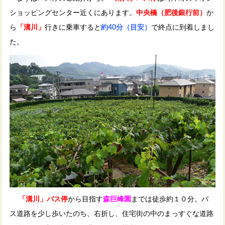
ショッピングセンター近くにあります。
中央橋（肥後銀行前）
か
ら
「溝川」
行きに乗車すると
約40分（目安）
で終点に到着しまし
た。
「溝川」バス停
から目指す
森巨峰園
までは徒歩約１０分。バ
ス道路を少し歩いたのち、右折し、住宅街の中のまっすぐな道路