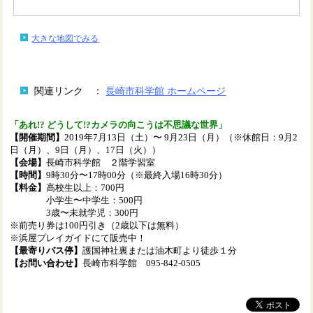
大きな地図でみる
関連リンク ：
長崎市科学館 ホームページ
「あれ!? どうして!?カメラの向こうは不思議な世界」
【開催期間】
2019年7月13日（土）〜 9月23日（月）（※休館日：
9月2
日（月）、9日（月）、17日（火））
【会場】
長崎市科学館 ２階学習室
【時間】
9時30分〜17時00分（※最終入場16時30分）
【料金】
高校生以上：700円
小学生〜中学生：500円
3歳〜未就学児：300円
※前売り券は100円引き（2歳以下は無料）
※浜屋プレイガイドにて販売中！
【最寄りバス停】
護国神社裏または油木町より徒歩１分
【お問い合わせ】
長崎市科学館 095-842-0505