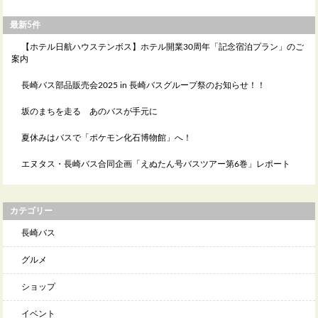
最新5件
【ホテル日航ハウステンボス】ホテル開業30周年「記念宿泊プラン」のご
案内
長崎バス部品販売会2025 in 長崎バスグループ祭のお知らせ！！
坂のまちを走る あのバスが手元に
夏休みはバスで「ポケモン化石博物館」へ！
エヌタス・長崎バス合同企画「えぬたん号バスツアー第6巻」レポート
カテゴリー
長崎バス
グルメ
ショップ
イベント